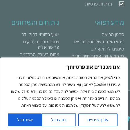
מדיניות פרטיות
מידע רפואי
ניתוחים והשרותים
סרטן הריאה
ייעוץ תזונתי לחולי לב
זיהוי מוקדם של מחלות ריאה
צנתור טרשת עורקים
פריפריאלית
סימנים להתקף לב
ניתוח בעורק התרדמה
לקחת אוויר: איכות חיים טובה
לצד מחלת ה-COPD
קשריות בריאה
אנו מכבדים את פרטיותך
רפואה מותאמת אישית
ברונכוסקופיה
למטופלים עם סרטן ריאה
ניתוח לטיפול בהזעת יתר של
כדי לספק את החוויה הטובה ביותר, אנו משתמשים בטכנולוגיות כמו
הנזק שגורמת הקורונה ללב
כפות הידיים
עוגיות (cookies) לאחסון ו/או גישה למידע מהמכשיר. מתן הסכמה
לשימוש בטכנולוגיות אלה יאפשר לנו לעבד נתונים כגון דפוסי גלישה או
מזהים ייחודיים באתר זה. אי מתן הסכמה או ביטול ההסכמה עלולים
Powered & Designed by Medical Online
להשפיע לרעה על תפקודן של תכונות מסוימות ועל ביצועי האתר.
© 2024 All rights reserved
ערוך שינויים
דחה הכל
אשר הכל
חייג עכשיו
השאר פרטים