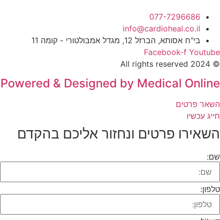
077-7296686
info@cardioheal.co.il
בי"ח אסותא, הברזל 12, מגדל אמבולטורי - קומה 11
Facebook-f
Youtub
© 2024 All rig
Powered & Designed by Medical Onlin
שאר פרטים
יג עכשיו
שאירו פרטים ונחזור אליכם בהקדם​
ם:
פון: