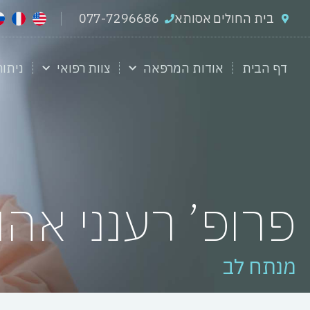
בית החולים אסותא
077-7296686
דף הבית
אודות המרפאה
צוות רפואי
ניתוח
פרופ’ רענני אהו
מנתח לב