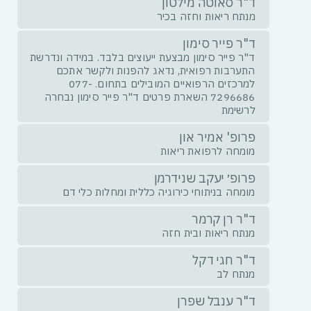
ד"ר סאוטה מילטון
מנתח ריאות וחזה בכיר
ד"ר פייר סימון
ד"ר פייר סימון מבצעת ייעוצים בלבד. במידה ונדרשת
התערבות רפואית, נדאג להפנות ולקשר אתכם
למרכזים הרפואיים המובילים בתחום. 077-
7296686 השארת פרטים ד"ר פייר סימון נבחרה
לרשימת
פרופ' אמיר און
מומחה לרפואת ריאות
פרופ׳ יעקב שנידרמן
מומחה בניתוחי כירוגיה כללית ומחלות כלי דם
ד"ר רן קרמר
מנתח ריאות ובית חזה
ד"ר חגי דקל
מנתח לב
ד"ר ענבל שפרן