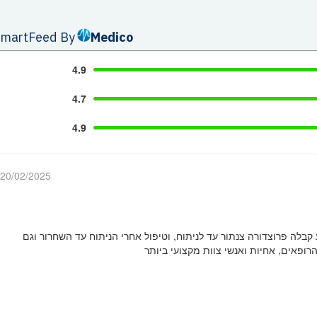
Smar
tFeed By
Medico