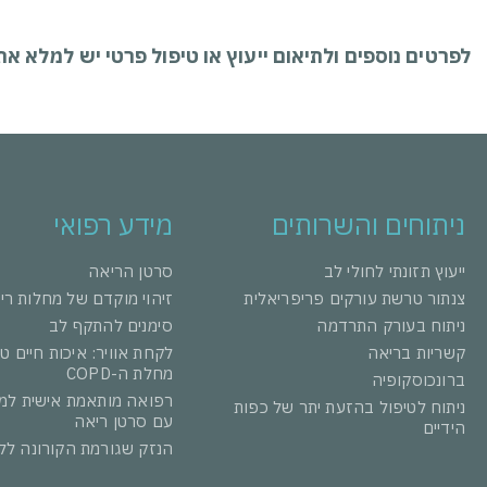
לפרטים נוספים ולתיאום ייעוץ או טיפול פרטי יש למלא א
ניתוחים והשרותים
מידע רפואי
ייעוץ תזונתי לחולי לב
סרטן הריאה
צנתור טרשת עורקים פריפריאלית
זיהוי מוקדם של מחלות רי
ניתוח בעורק התרדמה
סימנים להתקף לב
קשריות בריאה
לקחת אוויר: איכות חיים ט
מחלת ה-COPD
ברונכוסקופיה
רפואה מותאמת אישית למ
ניתוח לטיפול בהזעת יתר של כפות
עם סרטן ריאה
הידיים
הנזק שגורמת הקורונה לל