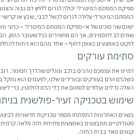
ספיקת המסתם המיטרלי יכולה לגרום ללחץ דם גבוה והצטבר
המסתם המיטרלי עלולה לגרום לכשל לבבי, שבץ או קרישי ד
ישנם שני סוגים של אי-ספיקת המסתם המיטרלי – כרוני וח
שמים לב לתסמינים, אך הם מחמירים ככל שעובר הזמן. הסוג
לנקוט באמצעים באופן דחוף – אחד מהם הוא ניתוח להחל
סתימת עורקים
דמיינו את עצמכם נוהגים ברכב ומגלים שהדרך חסומה. רוב ה
כשהדם זורם בעורקים ובוורידים שלנו, לפעמים הוא נתקל ב
האלה גדלים ועלולים לסתום את כלי הדם לחלוטין. כדי ליצ
שימוש בטכניקה זעיר-פולשנית בניתו
בשנים האחרונות התפתחו מספר טכניקות חדשניות לביצוע ני
סטנדרטיים מתבצעים באמצעות פתיחת חזה מלאה קדמית ו
קטנים מאד בבית החזה.