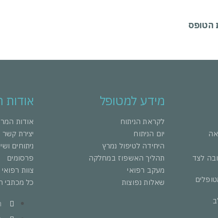
ת הטופס
מידע למטופל
אודות 
לקראת הניתוח
אודות המר
אה
יום הניתוח
יצירת קשר
היחידה לטיפול נמרץ
ניתוחים ושי
ובה לצד
תהליך האשפוז במחלקה
פרסומים
מעקב רפואי
צוות רפואי
טופלים
שאלות נפוצות
כל מכתבי ה
ב
ה