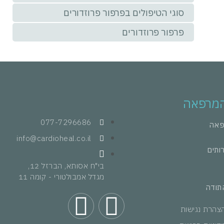
סוגי הטיפולים בפרפור פרוזדורים
פרפור פרוזדורים
המרפאה
077-7296686
פאה
info@cardioheal.co.il
רותים
בי"ח אסותא, הברזל 12,
מגדל אמבולטורי - קומה 11
תודה
צהרת נגישות