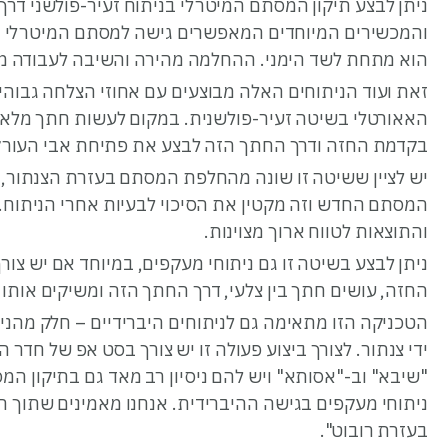
ניתן לבצע תיקון המסתם המיטרלי בניתוח זעיר-פולשני דר
והמכשירים המיוחדים המאפשרים גישה למסתם המיטרלי מר
הוא מתחת לשד הימני. ההחלמה מהירה והשיבה לעבודה מ
זאת ועוד הניתוחים האלה מבוצעים עם אחוזי הצלחה גבוהים
האאורטלי בשיטה זעיר-פולשנית. במקום לעשות חתך מלא ש
בקדמת החזה ודרך החתך הזה לבצע את פתיחת אבי העורק
יש לציין ששיטה זו שונה מהחלפת המסתם בעזרת הצנתור, 
המסתם החדש וזה מקטין את הסיכוי לבעיות אחרי הניתוח. 
והתוצאות לטווח ארוך מצוינות.
ניתן לבצע בשיטה זו גם ניתוחי מעקפים, במיוחד אם יש צו
החזה, עושים חתך בין צלעי, דרך החתך הזה ומשיקים אותו 
הטכניקה הזו מתאימה גם לניתוחים היברידיים – חלק מהנית
ידי צנתור. לצורך ביצוע פעולה זו יש צורך בסט אפ של חדר 
"שיבא" וב-"אסותא" ויש להם ניסיון רב מאד גם בתיקון ה
ניתוחי מעקפים בגישה ההיברידית. אנחנו מאמינים שתוך ח
בעזרת רובוט".