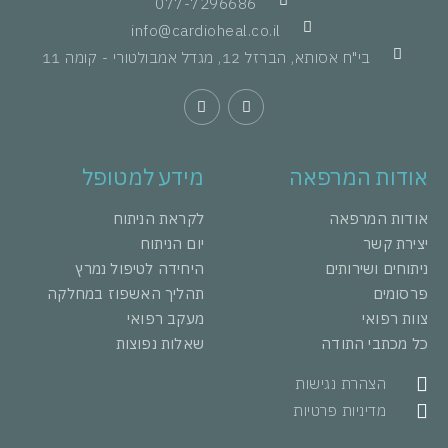
077-7296686
info@cardioheal.co.il
בי"ח אסותא, הברזל 12, מגדל אמבולטורי - קומה 11
אודות המרפאה
מידע למטופל
אודות המרפאה
לקראת הניתוח
יצירת קשר
יום הניתוח
ניתוחים ושירותים
היחידה לטיפול נמרץ
פרסומים
תהליך האשפוז במחלקה
צוות רפואי
מעקב רפואי
כל מכתבי התודה
שאלות נפוצות
הצהרת נגישות
מדיניות פרטיות