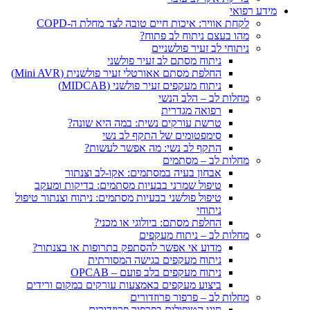
 אוויר: איכות חיים טובה לצד מחלת ה-COPD
בעצם ניתוח לב פתוח?
חי לב זעיר פולשניים
ניתוח מסתם לב זעיר פולשני
החלפת מסתם אאורטלי זעיר פולשנית (Mini AVR)
ניתוח מעקפים זעיר פולשני (MIDCAB)
ת לב – הלב הנשי
רפואה מגדרית
טרשת עורקים נשית: במה היא שונה?
סימפטומים של התקף לב נשי
התקף לב נשי: מה אפשר לעשות?
ת לב – מסתמים
אבחון בעיה במסתמים: אקו-לב וצנתור
טיפול שמרני בבעיות מסתמים: בדיקות ומעקב
טיפול פולשני בבעיות מסתמים: ניתוח וצנתור טיפול
ניתוחי
החלפת מסתם: ביולוגי או מכני?
ת לב – ניתוח מעקפים
מדוע אי אפשר להסתפק בתרופות או בצנתור?
ניתוח מעקפים בגישה המסורתית
ניתוח מעקפים בלב פועם – OPCAB
ביצוע מעקפים באמצעות עורקים במקום ורידים
ת לב – פרפור פרוזדורים
סוגי הטיפולים בפרפור פרוזדורים