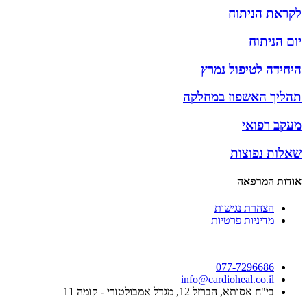
 נמרץ
 במחלקה
שות
טיות
07
info@cardio
דל אמבולטורי - קומה 11