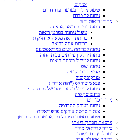
ושיקום
טיפול ניתוחי בפרפור פרוזדורים
ניתוח לב פתוח
חי ריאות וחזה
ניתוח כריתת ריאה או אונה
טיפול ניתוחי בסרטן ריאות
כריתת ריאה מלאה או חלקית
כריתת אונה בריאה
ניתוח לכריתת גושים במדיאסטינום
ניתוח לתיקון עיוותים בבית החזה
ניתוח לטיפול בנפחת ריאות
ניתוח ושט
מדיאסטינוסקופיה
טורקוסקופיה
פנאומוטורקס ("חזה אוויר")
ניתוח לטיפול בהזעת יתר של כפות הידיים
ברונכוסקופיה
חי כלי דם
ניתוח בעורק התרדמה
צנתור טרשת עורקים פריפריאלית
טיפול בסטנט במפרצות באורטה בחזה ובבטן
ת תסחיף ריאתי
ר קרדיאלי מהיר
לחץ דם ריאתי
ת אקו לב עובר