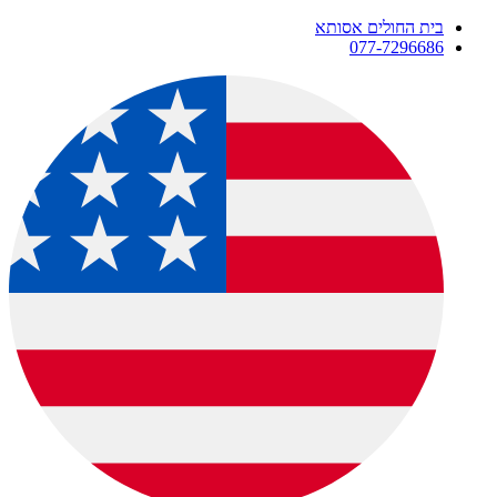
ם אסותא
07