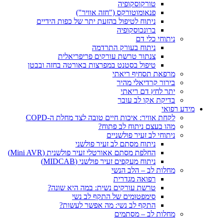
טורקוסקופיה
פנאומוטורקס ("חזה אוויר")
ניתוח לטיפול בהזעת יתר של כפות הידיים
ברונכוסקופיה
חי כלי דם
ניתוח בעורק התרדמה
צנתור טרשת עורקים פריפריאלית
טיפול בסטנט במפרצות באורטה בחזה ובבטן
ת תסחיף ריאתי
ר קרדיאלי מהיר
לחץ דם ריאתי
ת אקו לב עובר
 אוויר: איכות חיים טובה לצד מחלת ה-COPD
בעצם ניתוח לב פתוח?
חי לב זעיר פולשניים
ניתוח מסתם לב זעיר פולשני
החלפת מסתם אאורטלי זעיר פולשנית (Mini AVR)
ניתוח מעקפים זעיר פולשני (MIDCAB)
ת לב – הלב הנשי
רפואה מגדרית
טרשת עורקים נשית: במה היא שונה?
סימפטומים של התקף לב נשי
התקף לב נשי: מה אפשר לעשות?
ת לב – מסתמים