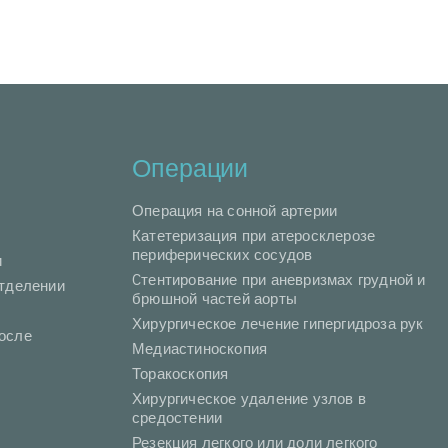
Операции
Операция на сонной артерии
Катетеризация при атеросклерозе
периферических сосудов
и
Cтентирование при аневризмах грудной и
отделении
брюшной частей аорты
Хирургическое лечение гипергидроза рук
осле
Медиастиноскопия
Торакоскопия
Хирургическое удаление узлов в
средостении
Резекция легкого или доли легкого