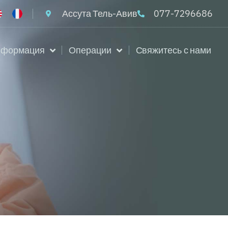
Ассута Тель-Авив
077-7296686
нформация
Операции
Свяжитесь с нами