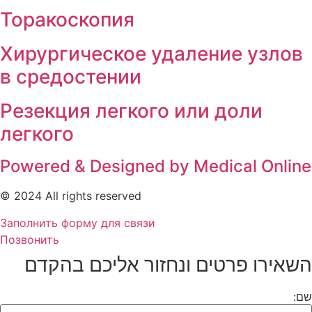
Торакоскопия
Хирургическое удаление узлов
в средостении
Резекция легкого или доли
легкого
Powered & Designed by Medical Onlin
© 2024 All rights reserved
Заполнить форму для связи
Позвонить
שאירו פרטים ונחזור אליכם בהקדם​
ם: