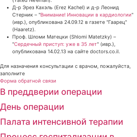
(Yated Ne’eman).
Д-р Эрез Кахэль (Erez Kachel) и д-р Леонид
Стерник – "
Внимание! Инновации в кардиологии
"
(ивр.), опубликована 24.09.12 в газете "Гаарец"
(Haaretz).
Проф. Шломи Матецки (Shlomi Matetzky) –
"
Сердечный приступ: уже в 35 лет
" (ивр.),
опубликована 14.02.13 на сайте doctors.co.il.
Для назначения консультации с врачом, пожалуйста,
заполните
Форма обратной связи
В преддверии операции
День операции
Палата интенсивной терапии
Процесс госпитализации в