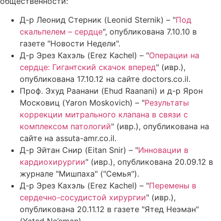
общественности:
Д-р Леонид Стерник (Leonid Sternik) – "
Под
скальпелем – сердце
", опубликована 7.10.10 в
газете "Новости Недели".
Д-р Эрез Кахэль (Erez Kachel) – "
Операции на
сердце: Гигантский скачок вперед
" (ивр.),
опубликована 17.10.12 на сайте doctors.co.il.
Проф. Эхуд Раанани (Ehud Raanani) и д-р Ярон
Московиц (Yaron Moskovich) – "
Результаты
коррекции митрального клапана в связи с
комплексом патологий
" (ивр.), опубликована на
сайте на assuta-amr.co.il.
Д-р Эйтан Снир (Eitan Snir) – "
Инновации в
кардиохирургии
" (ивр.), опубликована 20.09.12 в
журнале "Мишпаха" ("Семья").
Д-р Эрез Кахэль (Erez Kachel) – "
Перемены в
сердечно-сосудистой хирургии
" (ивр.),
опубликована 20.11.12 в газете "Ятед Неэман"