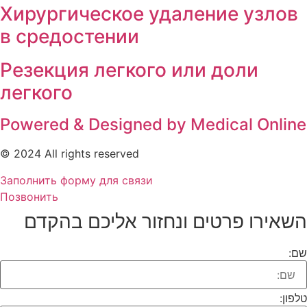
Хирургическое удаление узлов
в средостении
Резекция легкого или доли
легкого
Powered & Designed by Medical Onlin
© 2024 All rights reserved
Заполнить форму для связи
Позвонить
שאירו פרטים ונחזור אליכם בהקדם​
ם:
פון: