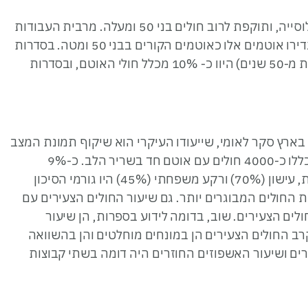
אוטם שריר הלב הינו מחלה ששכיחותה עולה עם גיל האוכלוסייה, ותוקפת לרוב חולים בני 50 ומעלה. מרבית העבודות
שבדקו את השכיחות והמאפיינים של אוטם בגיל הצעיר, הגדירו אוטמים אלו כאוטמים הקורים בבני 50 ומטה. בסדרות
שפורסמו בשני העשורים האחרונים, חולים צעירים (בני פחות מ-50 שנים) היוו כ- 10% מכלל חולי האוטם, ובסדרות
בארץ סקר לאומי, שייעודו העיקרי הוא שיקוף תמונת המצב
של אירועי הלב בישראל. בשני הסקרים שבוצעו לאחרונה נכללו כ-4000 חולים עם אוטם חד בשריר הלב. כ-9%
מהחולים היו בני 45 שנים או פחות. בדומה למתואר בספרות, עישון (70%) ורקע משפחתי (45%) היו גורמי הסיכון
 החולים המבוגרים יותר. גם שיעור החולים הצעירים עם
ה יותר בקרב החולים הצעירים. שוב, בדומה לידוע בספרות, הן שיעור
 החולים הצעירים הן במונחים מוחלטים והן בהשוואה
רים ושיעור האשפוזים החוזרים היה דומה בשתי קבוצות